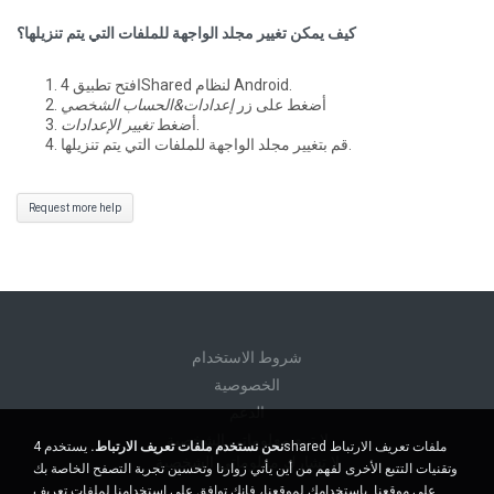
كيف يمكن تغيير مجلد الواجهة للملفات التي يتم تنزيلها؟
افتح تطبيق 4Shared لنظام Android.
أضغط على زر
إعدادات&الحساب الشخصي
.
أضغط
تغيير الإعدادات
قم بتغيير مجلد الواجهة للملفات التي يتم تنزيلها.
Request more help
شروط الاستخدام
الخصوصية
الدعم
لا تبيع معلوماتي الشخصية
نحن نستخدم ملفات تعريف الارتباط.
يستخدم 4shared ملفات تعريف الارتباط
لا تشارك معلوماتي الشخصية
وتقنيات التتبع الأخرى لفهم من أين يأتي زوارنا وتحسين تجربة التصفح الخاصة بك
على موقعنا. باستخدامك لموقعنا، فإنك توافق على استخدامنا لملفات تعريف